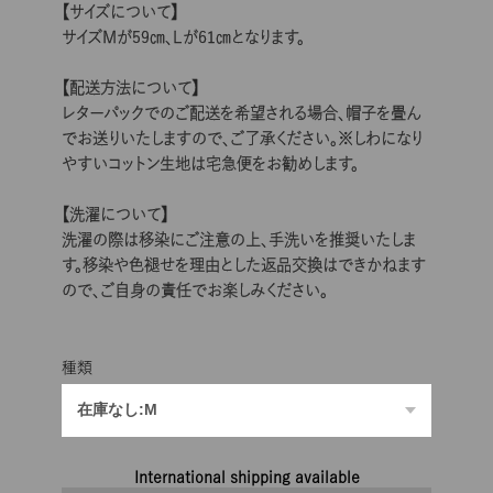
【サイズについて】
サイズMが59㎝、Lが61㎝となります。
【配送方法について】
レターパックでのご配送を希望される場合、帽子を畳ん
でお送りいたしますので、ご了承ください。※しわになり
やすいコットン生地は宅急便をお勧めします。
【洗濯について】
洗濯の際は移染にご注意の上、手洗いを推奨いたしま
す。移染や色褪せを理由とした返品交換はできかねます
ので、ご自身の責任でお楽しみください。
種類
International shipping available