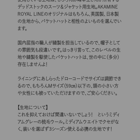
デッドストックのスーツ＆ジャケット用生地。AKAMINE
ROYAL LINEのオリジナルはもちろん、英国製、日本製
の生地から、バケットハットと相性のよいものを選んでい
ます。
国内屈指の職人が縫製を担当しているので、帽子として
の雰囲気も段違いです。はっきり言って、このレベルの生
地や縫製を駆使したバケットハットは、世の中に（多分）
存在しませんよ！
ライニングにあしらったドローコードでサイズは調節でき
るので、もちろんMサイズ（59㎝）以下の、頭の小さい方
や女性にも被っていただけますので、ご安心ください。
【生地について】
これを抑えておけば間違いないでしょう！ というミディ
アムグレーの梳毛ウール。ミディアムウエイトでクセがな
く、装いを選ばず３シーズン使える必携の生地です！